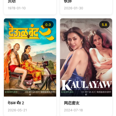
贞劫
铁肺
1978-01-10
2026-01-30
0.0
5.8
影视资料源自
TMDB
· CC BY-SA 4.0 | 海报版权归原作
影视资料源自
TMDB
· CC BY-SA 4.0 | 海报版权归原作
者
者
देऊळ बँड 2
网恋蜜友
2026-05-21
2024-07-18