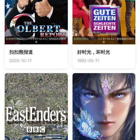
影视资料源自
TMDB
· CC BY-SA 4.0 | 海报版权归原作
影视资料源自
TMDB
· CC BY-SA 4.0 | 海报版权归原作
者
者
扣扣熊报道
好时光，坏时光
2005-10-17
1992-05-11