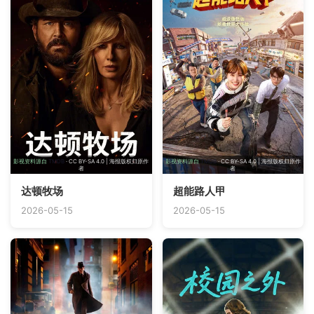
影视资料源自
TMDB
· CC BY-SA 4.0 | 海报版权归原作
影视资料源自
TMDB
· CC BY-SA 4.0 | 海报版权归原作
者
者
达顿牧场
超能路人甲
2026-05-15
2026-05-15