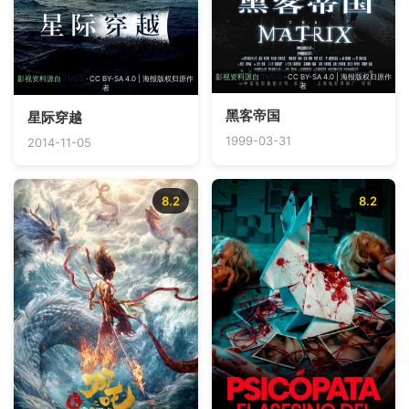
影视资料源自
TMDB
· CC BY-SA 4.0 | 海报版权归原作
影视资料源自
TMDB
· CC BY-SA 4.0 | 海报版权归原作
者
者
黑客帝国
星际穿越
1999-03-31
2014-11-05
8.2
8.2