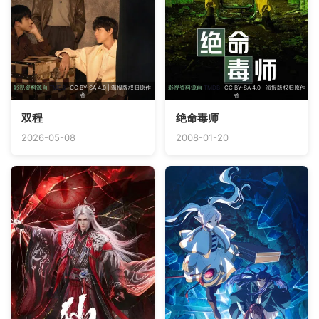
影视资料源自
TMDB
· CC BY-SA 4.0 | 海报版权归原作
影视资料源自
TMDB
· CC BY-SA 4.0 | 海报版权归原作
者
者
双程
绝命毒师
2026-05-08
2008-01-20