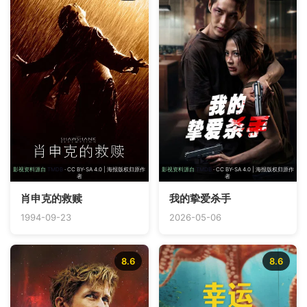
影视资料源自
TMDB
· CC BY-SA 4.0 | 海报版权归原作
影视资料源自
TMDB
· CC BY-SA 4.0 | 海报版权归原作
者
者
肖申克的救赎
我的挚爱杀手
1994-09-23
2026-05-06
8.6
8.6