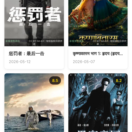
影视资料源自
TMDB
· CC BY-SA 4.0 | 海报版权归原作
影视资料源自
TMDB
· CC BY-SA 4.0 | 海报版权归原作
者
者
惩罚者：最后一击
कृष्णावतरम भाग 1: हृदय (हृदयम्)
2026-05-12
2026-05-07
8.5
8.2