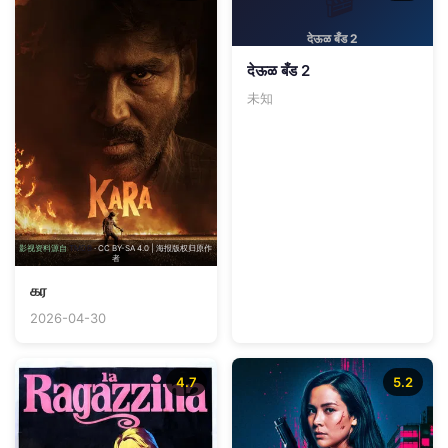
देऊळ बँड 2
देऊळ बँड 2
未知
影视资料源自
TMDB
· CC BY-SA 4.0 | 海报版权归原作
者
கர
2026-04-30
4.7
5.2