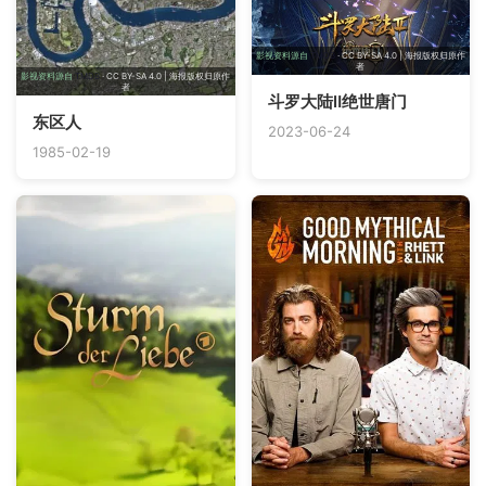
影视资料源自
TMDB
· CC BY-SA 4.0 | 海报版权归原作
者
影视资料源自
TMDB
· CC BY-SA 4.0 | 海报版权归原作
者
斗罗大陆Ⅱ绝世唐门
东区人
2023-06-24
1985-02-19