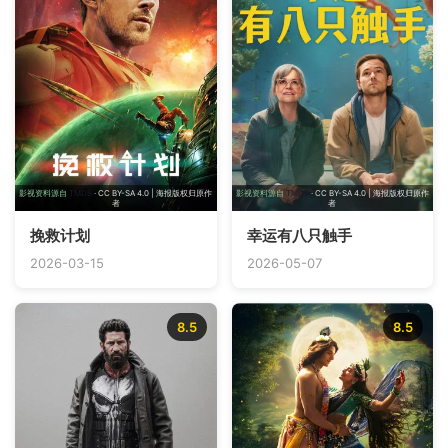
影视资料源自
TMDB
· CC BY-SA 4.0 | 海报版权归原作
影视资料源自
TMDB
· CC BY-SA 4.0 | 海报版权归原作
者
者
挽救计划
幸运有八只触手
2026-03-15
2026-05-07
8.5
8.5