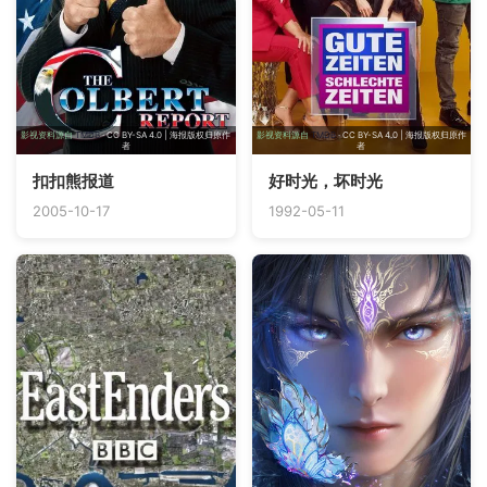
影视资料源自
TMDB
· CC BY-SA 4.0 | 海报版权归原作
影视资料源自
TMDB
· CC BY-SA 4.0 | 海报版权归原作
者
者
扣扣熊报道
好时光，坏时光
2005-10-17
1992-05-11