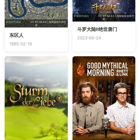
影视资料源自
TMDB
· CC BY-SA 4.0 | 海报版权归原作
者
影视资料源自
TMDB
· CC BY-SA 4.0 | 海报版权归原作
者
斗罗大陆Ⅱ绝世唐门
东区人
2023-06-24
1985-02-19