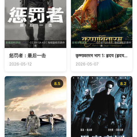
影视资料源自
TMDB
· CC BY-SA 4.0 | 海报版权归原作
影视资料源自
TMDB
· CC BY-SA 4.0 | 海报版权归原作
者
者
惩罚者：最后一击
कृष्णावतरम भाग 1: हृदय (हृदयम्)
2026-05-12
2026-05-07
8.5
8.2