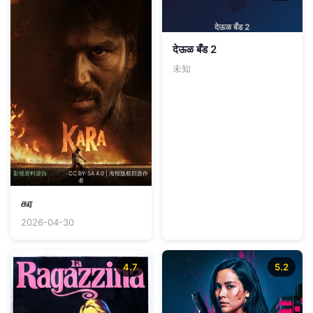
देऊळ बँड 2
देऊळ बँड 2
未知
影视资料源自
TMDB
· CC BY-SA 4.0 | 海报版权归原作
者
கர
2026-04-30
4.7
5.2