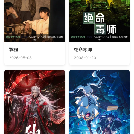
影视资料源自
TMDB
· CC BY-SA 4.0 | 海报版权归原作
影视资料源自
TMDB
· CC BY-SA 4.0 | 海报版权归原作
者
者
双程
绝命毒师
2026-05-08
2008-01-20