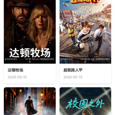
影视资料源自
TMDB
· CC BY-SA 4.0 | 海报版权归原作
影视资料源自
TMDB
· CC BY-SA 4.0 | 海报版权归原作
者
者
达顿牧场
超能路人甲
2026-05-15
2026-05-15