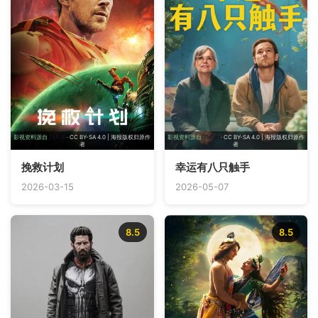
影视资料源自
TMDB
· CC BY-SA 4.0 | 海报版权归原作
影视资料源自
TMDB
· CC BY-SA 4.0 | 海报版权归原作
者
者
挽救计划
幸运有八只触手
2026-03-15
2026-05-07
8.5
8.5