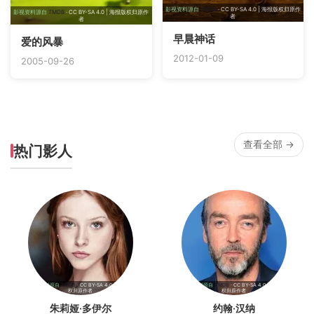
影视资料源自
TMDB
· CC BY-SA 4.0 | 海报版权归原作
影视资料源自
TMDB
· CC BY-SA 4.0 | 海报版权归原作
者
者
早晨神话
爱的风暴
2012-01-09
2005-09-26
查看全部 →
热门影人
影视资料源自
TMDB
· CC BY-SA 4.0 | 海报版
影视资料源自
TMDB
· CC BY-SA 4.0 | 海报版
权归原作者
权归原作者
朱莉娅·多伊尔
约翰·汉纳