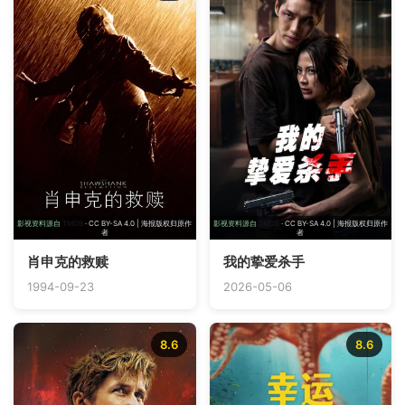
影视资料源自
TMDB
· CC BY-SA 4.0 | 海报版权归原作
影视资料源自
TMDB
· CC BY-SA 4.0 | 海报版权归原作
者
者
肖申克的救赎
我的挚爱杀手
1994-09-23
2026-05-06
8.6
8.6