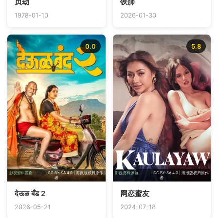
贞劫
铁肺
1978-01-10
2026-01-30
0.0
5.8
影视资料源自
TMDB
· CC BY-SA 4.0 | 海报版权归原作
影视资料源自
TMDB
· CC BY-SA 4.0 | 海报版权归原作
者
者
देऊळ बँड 2
网恋蜜友
2026-05-21
2024-07-18