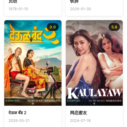
贞劫
铁肺
1978-01-10
2026-01-30
0.0
5.8
影视资料源自
TMDB
· CC BY-SA 4.0 | 海报版权归原作
影视资料源自
TMDB
· CC BY-SA 4.0 | 海报版权归原作
者
者
देऊळ बँड 2
网恋蜜友
2026-05-21
2024-07-18