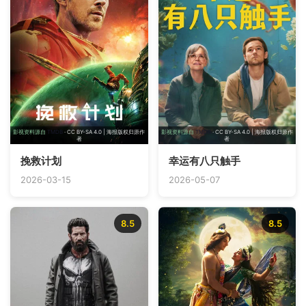
影视资料源自
TMDB
· CC BY-SA 4.0 | 海报版权归原作
影视资料源自
TMDB
· CC BY-SA 4.0 | 海报版权归原作
者
者
挽救计划
幸运有八只触手
2026-03-15
2026-05-07
8.5
8.5