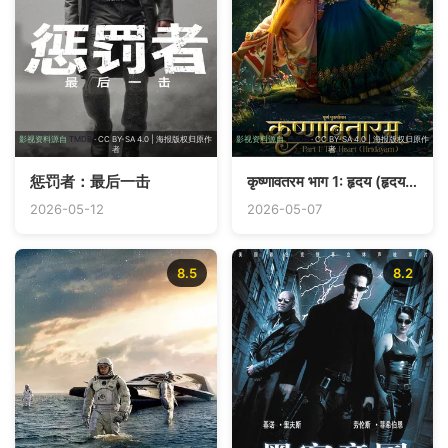
影视资料源自
TMDB
· CC BY-SA 4.0 | 海报版权归原作
影视资料源自
TMDB
· CC BY-SA 4.0 | 海报版权归原作
者
者
惩罚者：最后一击
कृष्णावतरम भाग 1: हृदय (हृदयम्)
2026-05-12
2026-05-07
8.5
8.2