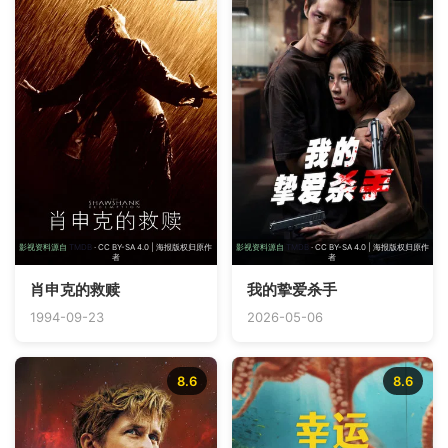
影视资料源自
TMDB
· CC BY-SA 4.0 | 海报版权归原作
影视资料源自
TMDB
· CC BY-SA 4.0 | 海报版权归原作
者
者
肖申克的救赎
我的挚爱杀手
1994-09-23
2026-05-06
8.6
8.6