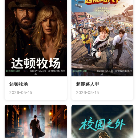
影视资料源自
TMDB
· CC BY-SA 4.0 | 海报版权归原作
影视资料源自
TMDB
· CC BY-SA 4.0 | 海报版权归原作
者
者
达顿牧场
超能路人甲
2026-05-15
2026-05-15