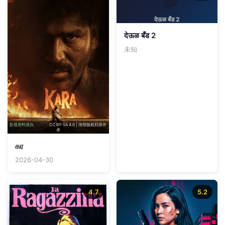
देऊळ बँड 2
देऊळ बँड 2
未知
影视资料源自
TMDB
· CC BY-SA 4.0 | 海报版权归原作
者
கர
2026-04-30
4.7
5.2