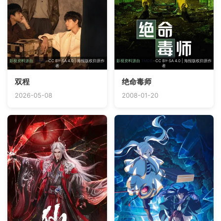
影视资料源自
TMDB
· CC BY-SA 4.0 | 海报版权归原作
影视资料源自
TMDB
· CC BY-SA 4.0 | 海报版权归原作
者
者
双程
绝命毒师
2026-05-08
2008-01-20