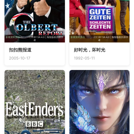
影视资料源自
TMDB
· CC BY-SA 4.0 | 海报版权归原作
影视资料源自
TMDB
· CC BY-SA 4.0 | 海报版权归原作
者
者
扣扣熊报道
好时光，坏时光
2005-10-17
1992-05-11