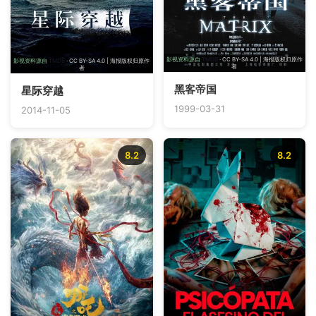
影视资料源自
TMDB
· CC BY-SA 4.0 | 海报版权归原作
影视资料源自
TMDB
· CC BY-SA 4.0 | 海报版权归原作
者
者
黑客帝国
星际穿越
1999-03-31
2014-11-05
8.2
8.2