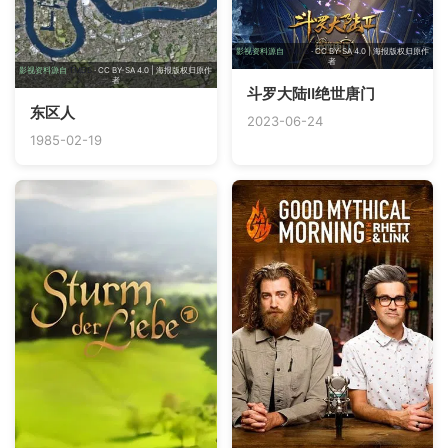
影视资料源自
TMDB
· CC BY-SA 4.0 | 海报版权归原作
者
影视资料源自
TMDB
· CC BY-SA 4.0 | 海报版权归原作
者
斗罗大陆Ⅱ绝世唐门
东区人
2023-06-24
1985-02-19