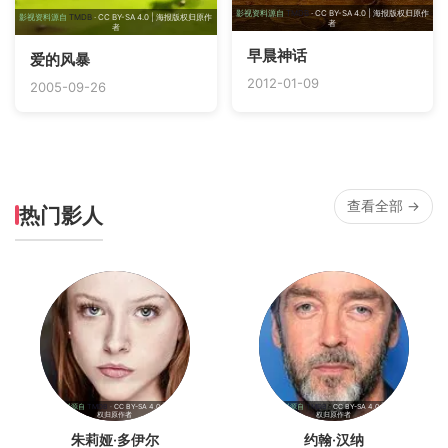
影视资料源自
TMDB
· CC BY-SA 4.0 | 海报版权归原作
影视资料源自
TMDB
· CC BY-SA 4.0 | 海报版权归原作
者
者
早晨神话
爱的风暴
2012-01-09
2005-09-26
查看全部 →
热门影人
影视资料源自
TMDB
· CC BY-SA 4.0 | 海报版
影视资料源自
TMDB
· CC BY-SA 4.0 | 海报版
权归原作者
权归原作者
朱莉娅·多伊尔
约翰·汉纳