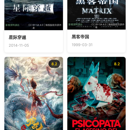
影视资料源自
TMDB
· CC BY-SA 4.0 | 海报版权归原作
影视资料源自
TMDB
· CC BY-SA 4.0 | 海报版权归原作
者
者
黑客帝国
星际穿越
1999-03-31
2014-11-05
8.2
8.2