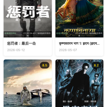
影视资料源自
TMDB
· CC BY-SA 4.0 | 海报版权归原作
影视资料源自
TMDB
· CC BY-SA 4.0 | 海报版权归原作
者
者
惩罚者：最后一击
कृष्णावतरम भाग 1: हृदय (हृदयम्)
2026-05-12
2026-05-07
8.5
8.2