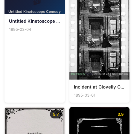
Untitled Kinetoscope Comedy
Untitled Kinetoscope Comedy
1895-03-04
影视资料源自
TMDB
· CC BY-SA 4.0 | 海报版权归原作
者
Incident at Clovelly Cottage
1895-03-01
5.7
3.9