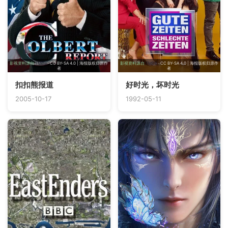
影视资料源自
TMDB
· CC BY-SA 4.0 | 海报版权归原作
影视资料源自
TMDB
· CC BY-SA 4.0 | 海报版权归原作
者
者
扣扣熊报道
好时光，坏时光
2005-10-17
1992-05-11