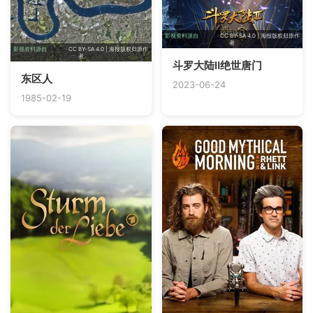
影视资料源自
TMDB
· CC BY-SA 4.0 | 海报版权归原作
者
影视资料源自
TMDB
· CC BY-SA 4.0 | 海报版权归原作
者
斗罗大陆Ⅱ绝世唐门
东区人
2023-06-24
1985-02-19