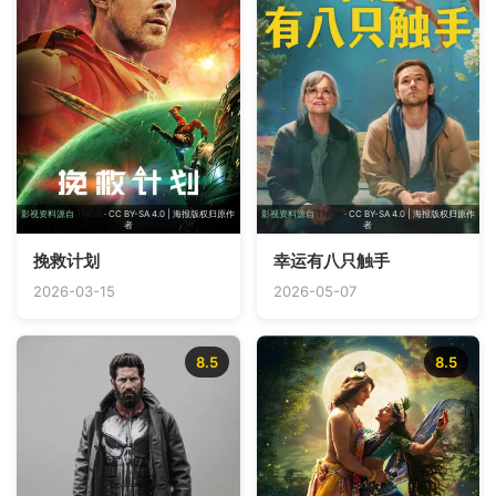
影视资料源自
TMDB
· CC BY-SA 4.0 | 海报版权归原作
影视资料源自
TMDB
· CC BY-SA 4.0 | 海报版权归原作
者
者
挽救计划
幸运有八只触手
2026-03-15
2026-05-07
8.5
8.5