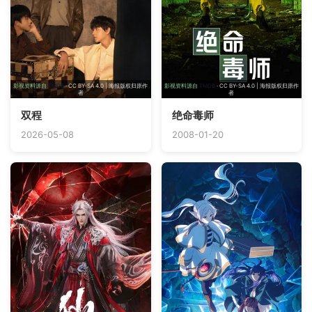
影视资料源自
TMDB
· CC BY-SA 4.0 | 海报版权归原作
影视资料源自
TMDB
· CC BY-SA 4.0 | 海报版权归原作
者
者
双程
绝命毒师
2026-05-08
2008-01-20