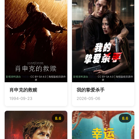
影视资料源自
TMDB
· CC BY-SA 4.0 | 海报版权归原作
影视资料源自
TMDB
· CC BY-SA 4.0 | 海报版权归原作
者
者
肖申克的救赎
我的挚爱杀手
1994-09-23
2026-05-06
8.6
8.6