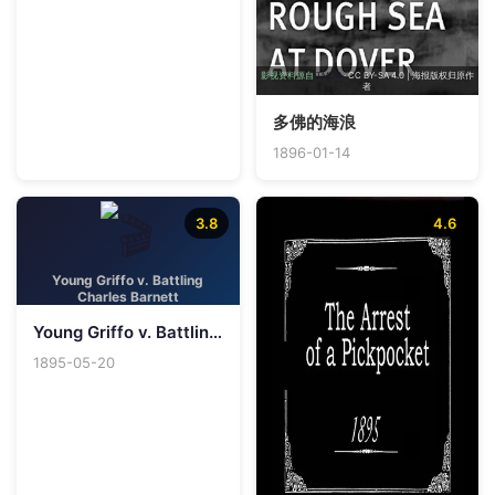
影视资料源自
TMDB
· CC BY-SA 4.0 | 海报版权归原作
者
多佛的海浪
1896-01-14
3.8
4.6
Young Griffo v. Battling
Charles Barnett
Young Griffo v. Battling Charles Barnett
1895-05-20