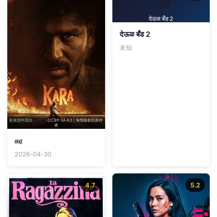
देऊळ बँड 2
देऊळ बँड 2
未知
影视资料源自
TMDB
· CC BY-SA 4.0 | 海报版权归原作
者
கர
2026-04-30
4.7
5.2