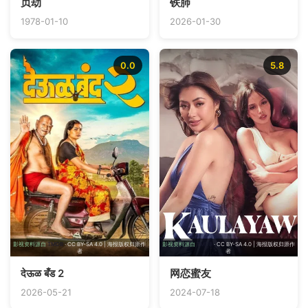
贞劫
铁肺
1978-01-10
2026-01-30
0.0
5.8
影视资料源自
TMDB
· CC BY-SA 4.0 | 海报版权归原作
影视资料源自
TMDB
· CC BY-SA 4.0 | 海报版权归原作
者
者
देऊळ बँड 2
网恋蜜友
2026-05-21
2024-07-18