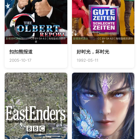
影视资料源自
TMDB
· CC BY-SA 4.0 | 海报版权归原作
影视资料源自
TMDB
· CC BY-SA 4.0 | 海报版权归原作
者
者
扣扣熊报道
好时光，坏时光
2005-10-17
1992-05-11