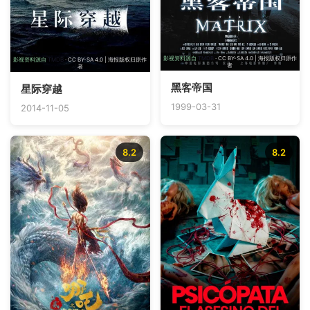
影视资料源自
TMDB
· CC BY-SA 4.0 | 海报版权归原作
影视资料源自
TMDB
· CC BY-SA 4.0 | 海报版权归原作
者
者
黑客帝国
星际穿越
1999-03-31
2014-11-05
8.2
8.2