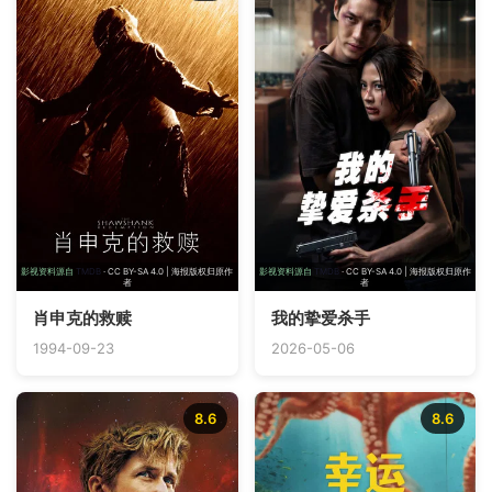
影视资料源自
TMDB
· CC BY-SA 4.0 | 海报版权归原作
影视资料源自
TMDB
· CC BY-SA 4.0 | 海报版权归原作
者
者
肖申克的救赎
我的挚爱杀手
1994-09-23
2026-05-06
8.6
8.6