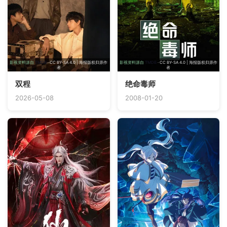
影视资料源自
TMDB
· CC BY-SA 4.0 | 海报版权归原作
影视资料源自
TMDB
· CC BY-SA 4.0 | 海报版权归原作
者
者
双程
绝命毒师
2026-05-08
2008-01-20