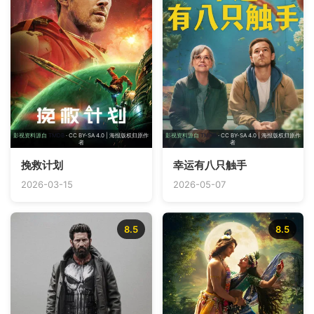
影视资料源自
TMDB
· CC BY-SA 4.0 | 海报版权归原作
影视资料源自
TMDB
· CC BY-SA 4.0 | 海报版权归原作
者
者
挽救计划
幸运有八只触手
2026-03-15
2026-05-07
8.5
8.5