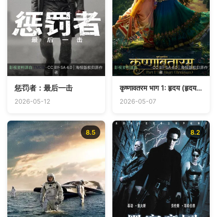
影视资料源自
TMDB
· CC BY-SA 4.0 | 海报版权归原作
影视资料源自
TMDB
· CC BY-SA 4.0 | 海报版权归原作
者
者
惩罚者：最后一击
कृष्णावतरम भाग 1: हृदय (हृदयम्)
2026-05-12
2026-05-07
8.5
8.2