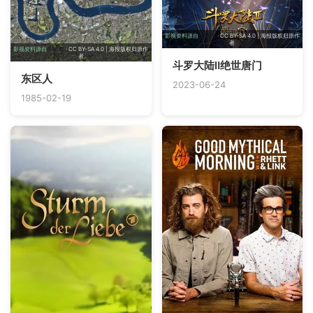
影视资料源自
TMDB
· CC BY-SA 4.0 | 海报版权归原作
者
影视资料源自
TMDB
· CC BY-SA 4.0 | 海报版权归原作
者
斗罗大陆Ⅱ绝世唐门
东区人
2023-06-24
1985-02-19