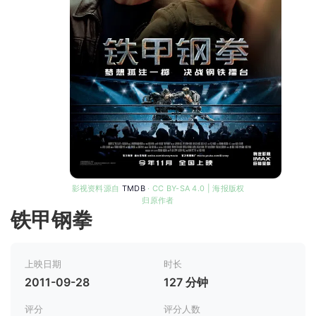
影视资料源自
TMDB
· CC BY-SA 4.0 | 海报版权
归原作者
铁甲钢拳
上映日期
时长
2011-09-28
127 分钟
评分
评分人数