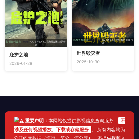
影视资料源自
TMDB
· CC BY-SA 4.0 | 海报版权归原作
影视资料源自
TMDB
· CC BY-SA 4.0 | 海报版权归原作
者
者
世界毁灭者
庇护之地
2025-10-30
2026-01-28
重要声明：
本网站仅提供影视信息查询服务，
不
涉及任何视频播放、下载或存储服务
。 所有内容均为
公开的元数据（海报、简介、评分等），不提供视频文