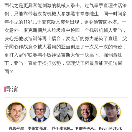
而代之是更具官能刺激的机械人拳击。过气拳手查理生活潦
倒，只能靠带着次货机械人参加黑市拳赛维生，同一时间多
年不见的11岁儿子麦克斯又突然出现，更令他苦恼不堪。一
次意外，麦克斯偶然从垃圾堆中检回一个残破机械人亚当，
决心把他改造训练再上擂台，麦克斯的努力感染了查理，父
子同心作战竟令被人看扁的亚当创造了一次又一次的奇迹，
更打入冠军联赛与不败神话宙斯大帝一决高下。强弱悬殊
下，亚当一直处于挨打劣势，查理父子档最后能否扭转局
面？
导演
肖恩·利维
史蒂文·斯皮尔伯格
乔什·麦克拉格伦
罗伯特·泽米吉斯
Kevin McTurk