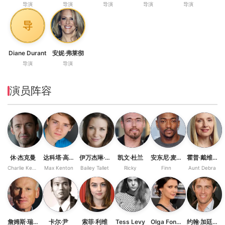
导演
导演
导演
导演
导演
导
Diane Durant
安妮·弗莱彻
导演
导演
演员阵容
休·杰克曼
达科塔·高尤
伊万杰琳·莉莉
凯文·杜兰
安东尼·麦凯
霍普·戴维斯
Charlie Kenton
Max Kenton
Bailey Tallet
Ricky
Finn
Aunt Debra
詹姆斯·瑞布霍恩
卡尔·尹
索菲·利维
Tess Levy
Olga Fonda
约翰·加廷斯