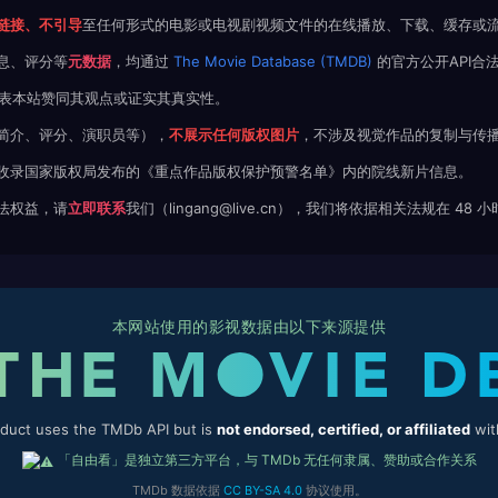
链接、不引导
至任何形式的电影或电视剧视频文件的在线播放、下载、缓存或
息、评分等
元数据
，均通过
The Movie Database (TMDB)
的官方公开API合
不代表本站赞同其观点或证实其真实性。
简介、评分、演职员等），
不展示任何版权图片
，不涉及视觉作品的复制与传
收录国家版权局发布的《重点作品版权保护预警名单》内的院线新片信息。
法权益，请
立即联系
我们（lingang@live.cn），我们将依据相关法规在 48
本网站使用的影视数据由以下来源提供
oduct uses the TMDb API but is
not endorsed, certified, or affiliated
wit
「自由看」是独立第三方平台，与 TMDb 无任何隶属、赞助或合作关系
TMDb 数据依据
CC BY-SA 4.0
协议使用。