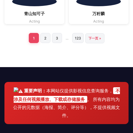
影视资料源自
影视资料源自
青山知可子
万籽麟
TMDB
· CC BY-SA 4.0 | 海报版权归原作者
TMDB
· CC BY-SA 4.0 | 海报版权归原作者
Acting
Acting
1
2
3
…
123
下一页 »
文
章
分
页
重要声明：
本网站仅提供影视信息查询服务，
不
涉及任何视频播放、下载或存储服务
。 所有内容均为
公开的元数据（海报、简介、评分等），不提供视频文
件。