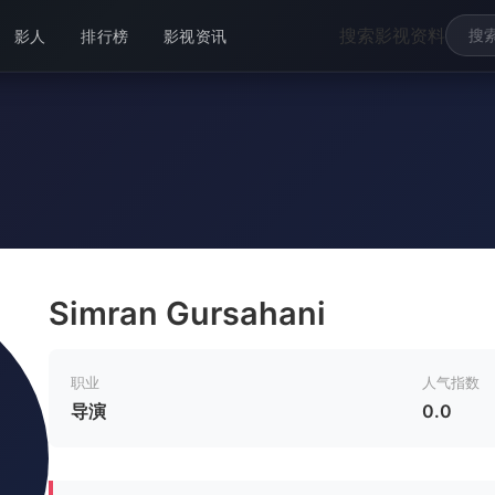
搜索影视资料
影人
排行榜
影视资讯
Simran Gursahani
职业
人气指数
导演
0.0