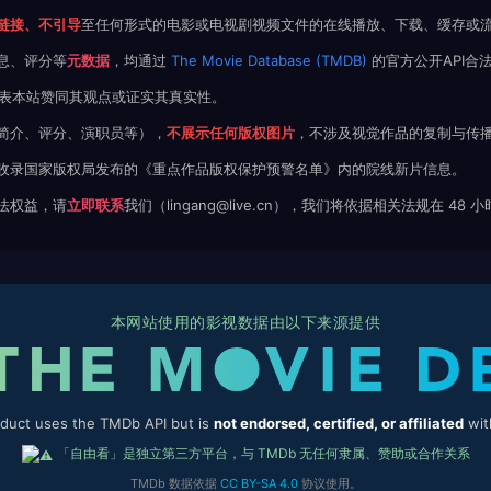
链接、不引导
至任何形式的电影或电视剧视频文件的在线播放、下载、缓存或
息、评分等
元数据
，均通过
The Movie Database (TMDB)
的官方公开API合
不代表本站赞同其观点或证实其真实性。
简介、评分、演职员等），
不展示任何版权图片
，不涉及视觉作品的复制与传
收录国家版权局发布的《重点作品版权保护预警名单》内的院线新片信息。
法权益，请
立即联系
我们（lingang@live.cn），我们将依据相关法规在 48
本网站使用的影视数据由以下来源提供
oduct uses the TMDb API but is
not endorsed, certified, or affiliated
wit
「自由看」是独立第三方平台，与 TMDb 无任何隶属、赞助或合作关系
TMDb 数据依据
CC BY-SA 4.0
协议使用。