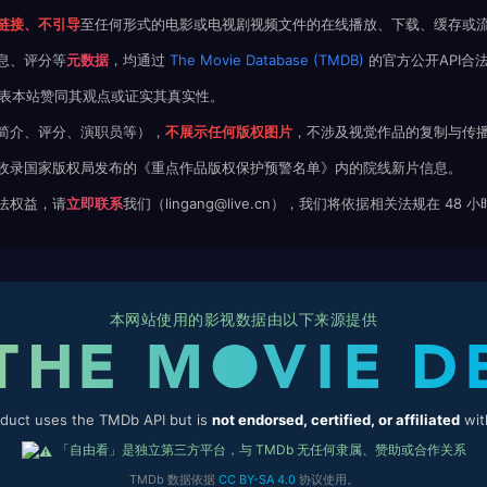
链接、不引导
至任何形式的电影或电视剧视频文件的在线播放、下载、缓存或
息、评分等
元数据
，均通过
The Movie Database (TMDB)
的官方公开API合
不代表本站赞同其观点或证实其真实性。
简介、评分、演职员等），
不展示任何版权图片
，不涉及视觉作品的复制与传
收录国家版权局发布的《重点作品版权保护预警名单》内的院线新片信息。
法权益，请
立即联系
我们（lingang@live.cn），我们将依据相关法规在 48
本网站使用的影视数据由以下来源提供
oduct uses the TMDb API but is
not endorsed, certified, or affiliated
wit
「自由看」是独立第三方平台，与 TMDb 无任何隶属、赞助或合作关系
TMDb 数据依据
CC BY-SA 4.0
协议使用。