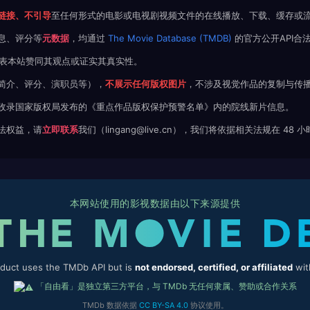
链接、不引导
至任何形式的电影或电视剧视频文件的在线播放、下载、缓存或
息、评分等
元数据
，均通过
The Movie Database (TMDB)
的官方公开API合
不代表本站赞同其观点或证实其真实性。
简介、评分、演职员等），
不展示任何版权图片
，不涉及视觉作品的复制与传
收录国家版权局发布的《重点作品版权保护预警名单》内的院线新片信息。
法权益，请
立即联系
我们（lingang@live.cn），我们将依据相关法规在 48
本网站使用的影视数据由以下来源提供
oduct uses the TMDb API but is
not endorsed, certified, or affiliated
wit
「自由看」是独立第三方平台，与 TMDb 无任何隶属、赞助或合作关系
TMDb 数据依据
CC BY-SA 4.0
协议使用。