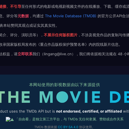
链接、不引导
至任何形式的电影或电视剧视频文件的在线播放、下载、缓存或
息、评分等
元数据
，均通过
The Movie Database (TMDB)
的官方公开API合
不代表本站赞同其观点或证实其真实性。
简介、评分、演职员等），
不展示任何版权图片
，不涉及视觉作品的复制与传
收录国家版权局发布的《重点作品版权保护预警名单》内的院线新片信息。
法权益，请
立即联系
我们（lingang@live.cn），我们将依据相关法规在 48
本网站使用的影视数据由以下来源提供
oduct uses the TMDb API but is
not endorsed, certified, or affiliated
wit
「自由看」是独立第三方平台，与 TMDb 无任何隶属、赞助或合作关系
TMDb 数据依据
CC BY-SA 4.0
协议使用。