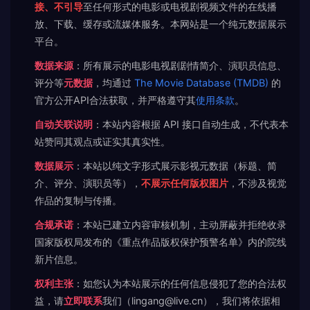
接、不引导
至任何形式的电影或电视剧视频文件的在线播
放、下载、缓存或流媒体服务。本网站是一个纯元数据展示
平台。
数据来源
：所有展示的电影电视剧剧情简介、演职员信息、
评分等
元数据
，均通过
The Movie Database (TMDB)
的
官方公开API合法获取，并严格遵守其
使用条款
。
自动关联说明
：本站内容根据 API 接口自动生成，不代表本
站赞同其观点或证实其真实性。
数据展示
：本站以纯文字形式展示影视元数据（标题、简
介、评分、演职员等），
不展示任何版权图片
，不涉及视觉
作品的复制与传播。
合规承诺
：本站已建立内容审核机制，主动屏蔽并拒绝收录
国家版权局发布的《重点作品版权保护预警名单》内的院线
新片信息。
权利主张
：如您认为本站展示的任何信息侵犯了您的合法权
益，请
立即联系
我们（lingang@live.cn），我们将依据相