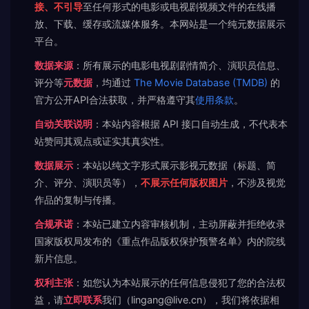
接、不引导
至任何形式的电影或电视剧视频文件的在线播
放、下载、缓存或流媒体服务。本网站是一个纯元数据展示
平台。
数据来源
：所有展示的电影电视剧剧情简介、演职员信息、
评分等
元数据
，均通过
The Movie Database (TMDB)
的
官方公开API合法获取，并严格遵守其
使用条款
。
自动关联说明
：本站内容根据 API 接口自动生成，不代表本
站赞同其观点或证实其真实性。
数据展示
：本站以纯文字形式展示影视元数据（标题、简
介、评分、演职员等），
不展示任何版权图片
，不涉及视觉
作品的复制与传播。
合规承诺
：本站已建立内容审核机制，主动屏蔽并拒绝收录
国家版权局发布的《重点作品版权保护预警名单》内的院线
新片信息。
权利主张
：如您认为本站展示的任何信息侵犯了您的合法权
益，请
立即联系
我们（lingang@live.cn），我们将依据相