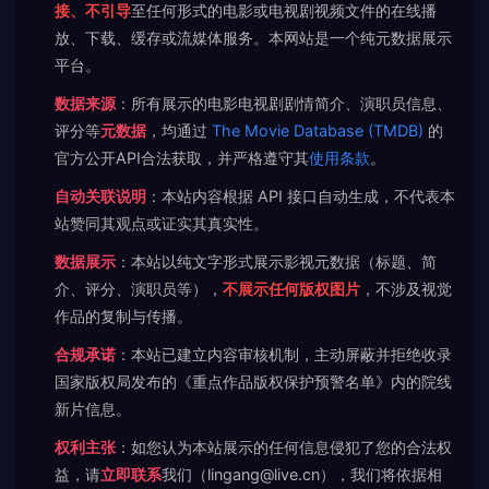
接、不引导
至任何形式的电影或电视剧视频文件的在线播
放、下载、缓存或流媒体服务。本网站是一个纯元数据展示
平台。
数据来源
：所有展示的电影电视剧剧情简介、演职员信息、
评分等
元数据
，均通过
The Movie Database (TMDB)
的
官方公开API合法获取，并严格遵守其
使用条款
。
自动关联说明
：本站内容根据 API 接口自动生成，不代表本
站赞同其观点或证实其真实性。
数据展示
：本站以纯文字形式展示影视元数据（标题、简
介、评分、演职员等），
不展示任何版权图片
，不涉及视觉
作品的复制与传播。
合规承诺
：本站已建立内容审核机制，主动屏蔽并拒绝收录
国家版权局发布的《重点作品版权保护预警名单》内的院线
新片信息。
权利主张
：如您认为本站展示的任何信息侵犯了您的合法权
益，请
立即联系
我们（lingang@live.cn），我们将依据相