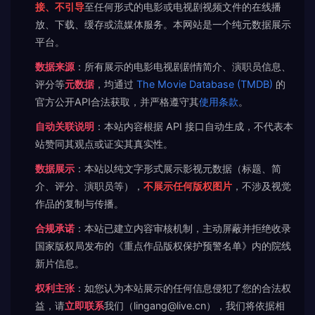
接、不引导
至任何形式的电影或电视剧视频文件的在线播
放、下载、缓存或流媒体服务。本网站是一个纯元数据展示
平台。
数据来源
：所有展示的电影电视剧剧情简介、演职员信息、
评分等
元数据
，均通过
The Movie Database (TMDB)
的
官方公开API合法获取，并严格遵守其
使用条款
。
自动关联说明
：本站内容根据 API 接口自动生成，不代表本
站赞同其观点或证实其真实性。
数据展示
：本站以纯文字形式展示影视元数据（标题、简
介、评分、演职员等），
不展示任何版权图片
，不涉及视觉
作品的复制与传播。
合规承诺
：本站已建立内容审核机制，主动屏蔽并拒绝收录
国家版权局发布的《重点作品版权保护预警名单》内的院线
新片信息。
权利主张
：如您认为本站展示的任何信息侵犯了您的合法权
益，请
立即联系
我们（lingang@live.cn），我们将依据相