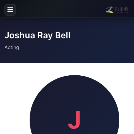
☰
Joshua Ray Bell
Acting
J