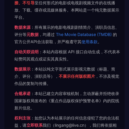
接、不引导
至任何形式的电影或电视剧视频文件的在线播
放、下载、缓存或流媒体服务。本网站是一个纯元数据展示
平台。
数据来源
：所有展示的电影电视剧剧情简介、演职员信息、
评分等
元数据
，均通过
The Movie Database (TMDB)
的
官方公开API合法获取，并严格遵守其
使用条款
。
自动关联说明
：本站内容根据 API 接口自动生成，不代表本
站赞同其观点或证实其真实性。
数据展示
：本站以纯文字形式展示影视元数据（标题、简
介、评分、演职员等），
不展示任何版权图片
，不涉及视觉
作品的复制与传播。
合规承诺
：本站已建立内容审核机制，主动屏蔽并拒绝收录
国家版权局发布的《重点作品版权保护预警名单》内的院线
新片信息。
权利主张
：如您认为本站展示的任何信息侵犯了您的合法权
益，请
立即联系
我们（lingang@live.cn），我们将依据相