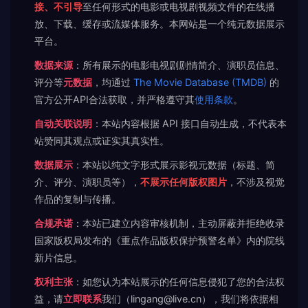
接、不引导
至任何形式的电影或电视剧视频文件的在线播
放、下载、缓存或流媒体服务。本网站是一个纯元数据展示
平台。
数据来源
：所有展示的电影电视剧剧情简介、演职员信息、
评分等
元数据
，均通过
The Movie Database (TMDB)
的
官方公开API合法获取，并严格遵守其
使用条款
。
自动关联说明
：本站内容根据 API 接口自动生成，不代表本
站赞同其观点或证实其真实性。
数据展示
：本站以纯文字形式展示影视元数据（标题、简
介、评分、演职员等），
不展示任何版权图片
，不涉及视觉
作品的复制与传播。
合规承诺
：本站已建立内容审核机制，主动屏蔽并拒绝收录
国家版权局发布的《重点作品版权保护预警名单》内的院线
新片信息。
权利主张
：如您认为本站展示的任何信息侵犯了您的合法权
益，请
立即联系
我们（lingang@live.cn），我们将依据相