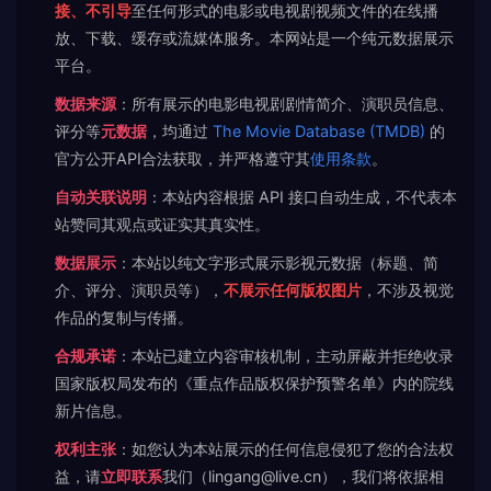
接、不引导
至任何形式的电影或电视剧视频文件的在线播
放、下载、缓存或流媒体服务。本网站是一个纯元数据展示
平台。
数据来源
：所有展示的电影电视剧剧情简介、演职员信息、
评分等
元数据
，均通过
The Movie Database (TMDB)
的
官方公开API合法获取，并严格遵守其
使用条款
。
自动关联说明
：本站内容根据 API 接口自动生成，不代表本
站赞同其观点或证实其真实性。
数据展示
：本站以纯文字形式展示影视元数据（标题、简
介、评分、演职员等），
不展示任何版权图片
，不涉及视觉
作品的复制与传播。
合规承诺
：本站已建立内容审核机制，主动屏蔽并拒绝收录
国家版权局发布的《重点作品版权保护预警名单》内的院线
新片信息。
权利主张
：如您认为本站展示的任何信息侵犯了您的合法权
益，请
立即联系
我们（lingang@live.cn），我们将依据相