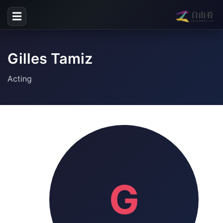
☰
Gilles Tamiz
Acting
G