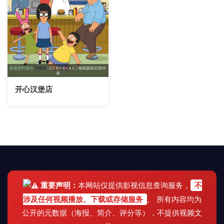
影视资料源自
TMDB
· CC BY-SA 4.0 | 海报版权归原作
者
开心汉堡店
重要声明：
本网站仅提供影视信息查询服务，
不
涉及任何视频播放、下载或存储服务
。 所有内容均为
公开的元数据（海报、简介、评分等），不提供视频文