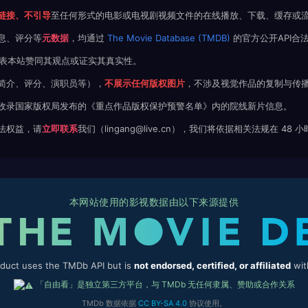
链接、不引导
至任何形式的电影或电视剧视频文件的在线播放、下载、缓存或
息、评分等
元数据
，均通过
The Movie Database (TMDB)
的官方公开API合
不代表本站赞同其观点或证实其真实性。
简介、评分、演职员等），
不展示任何版权图片
，不涉及视觉作品的复制与传
收录国家版权局发布的《重点作品版权保护预警名单》内的院线新片信息。
法权益，请
立即联系
我们（lingang@live.cn），我们将依据相关法规在 48
本网站使用的影视数据由以下来源提供
oduct uses the TMDb API but is
not endorsed, certified, or affiliated
wit
「自由看」是独立第三方平台，与 TMDb 无任何隶属、赞助或合作关系
TMDb 数据依据
CC BY-SA 4.0
协议使用。