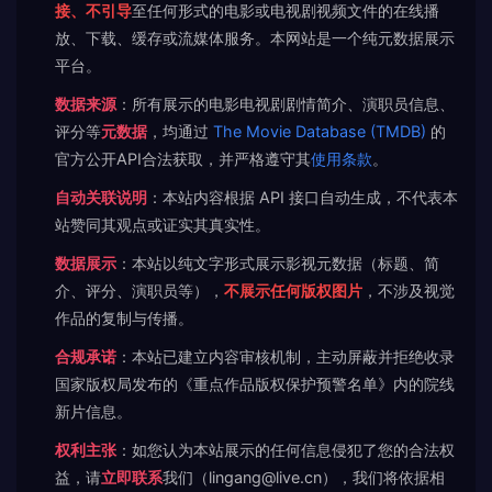
接、不引导
至任何形式的电影或电视剧视频文件的在线播
放、下载、缓存或流媒体服务。本网站是一个纯元数据展示
平台。
数据来源
：所有展示的电影电视剧剧情简介、演职员信息、
评分等
元数据
，均通过
The Movie Database (TMDB)
的
官方公开API合法获取，并严格遵守其
使用条款
。
自动关联说明
：本站内容根据 API 接口自动生成，不代表本
站赞同其观点或证实其真实性。
数据展示
：本站以纯文字形式展示影视元数据（标题、简
介、评分、演职员等），
不展示任何版权图片
，不涉及视觉
作品的复制与传播。
合规承诺
：本站已建立内容审核机制，主动屏蔽并拒绝收录
国家版权局发布的《重点作品版权保护预警名单》内的院线
新片信息。
权利主张
：如您认为本站展示的任何信息侵犯了您的合法权
益，请
立即联系
我们（lingang@live.cn），我们将依据相