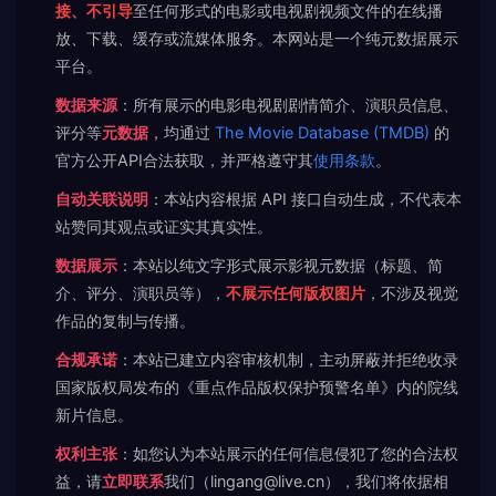
接、不引导
至任何形式的电影或电视剧视频文件的在线播
放、下载、缓存或流媒体服务。本网站是一个纯元数据展示
平台。
数据来源
：所有展示的电影电视剧剧情简介、演职员信息、
评分等
元数据
，均通过
The Movie Database (TMDB)
的
官方公开API合法获取，并严格遵守其
使用条款
。
自动关联说明
：本站内容根据 API 接口自动生成，不代表本
站赞同其观点或证实其真实性。
数据展示
：本站以纯文字形式展示影视元数据（标题、简
介、评分、演职员等），
不展示任何版权图片
，不涉及视觉
作品的复制与传播。
合规承诺
：本站已建立内容审核机制，主动屏蔽并拒绝收录
国家版权局发布的《重点作品版权保护预警名单》内的院线
新片信息。
权利主张
：如您认为本站展示的任何信息侵犯了您的合法权
益，请
立即联系
我们（lingang@live.cn），我们将依据相