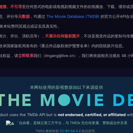
链接、不引导
至任何形式的电影或电视剧视频文件的在线播放、下载、缓存或
息、评分等
元数据
，均通过
The Movie Database (TMDB)
的官方公开API合
不代表本站赞同其观点或证实其真实性。
简介、评分、演职员等），
不展示任何版权图片
，不涉及视觉作品的复制与传
收录国家版权局发布的《重点作品版权保护预警名单》内的院线新片信息。
法权益，请
立即联系
我们（lingang@live.cn），我们将依据相关法规在 48
本网站使用的影视数据由以下来源提供
oduct uses the TMDb API but is
not endorsed, certified, or affiliated
wit
「自由看」是独立第三方平台，与 TMDb 无任何隶属、赞助或合作关系
TMDb 数据依据
CC BY-SA 4.0
协议使用。