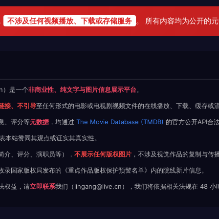
，
不涉及任何视频播放、下载或存储服务
。 所有内容均为公开的
.cn）是一个
非商业性、纯文字与图片信息展示平台
。
链接、不引导
至任何形式的电影或电视剧视频文件的在线播放、下载、缓存或
息、评分等
元数据
，均通过
The Movie Database (TMDB)
的官方公开API合
不代表本站赞同其观点或证实其真实性。
简介、评分、演职员等），
不展示任何版权图片
，不涉及视觉作品的复制与传
收录国家版权局发布的《重点作品版权保护预警名单》内的院线新片信息。
法权益，请
立即联系
我们（lingang@live.cn），我们将依据相关法规在 48