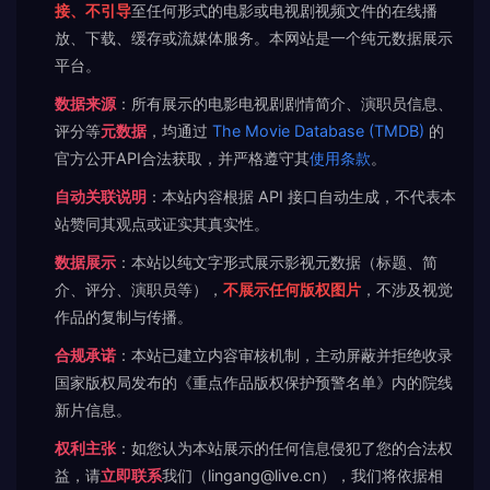
接、不引导
至任何形式的电影或电视剧视频文件的在线播
放、下载、缓存或流媒体服务。本网站是一个纯元数据展示
平台。
数据来源
：所有展示的电影电视剧剧情简介、演职员信息、
评分等
元数据
，均通过
The Movie Database (TMDB)
的
官方公开API合法获取，并严格遵守其
使用条款
。
自动关联说明
：本站内容根据 API 接口自动生成，不代表本
站赞同其观点或证实其真实性。
数据展示
：本站以纯文字形式展示影视元数据（标题、简
介、评分、演职员等），
不展示任何版权图片
，不涉及视觉
作品的复制与传播。
合规承诺
：本站已建立内容审核机制，主动屏蔽并拒绝收录
国家版权局发布的《重点作品版权保护预警名单》内的院线
新片信息。
权利主张
：如您认为本站展示的任何信息侵犯了您的合法权
益，请
立即联系
我们（lingang@live.cn），我们将依据相