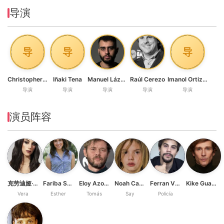
导演
导
导
导
Christopher Cartagena
Iñaki Tena
Manuel Lázaro
Raúl Cerezo
Imanol Ortiz López
导演
导演
导演
导演
导演
演员阵容
克劳迪娅·萨拉斯
Fariba Sheikhan
Eloy Azorín
Noah Casas
Ferran Vilajosana
Kike Guaza
Vera
Esther
Tomás
Say
Policía