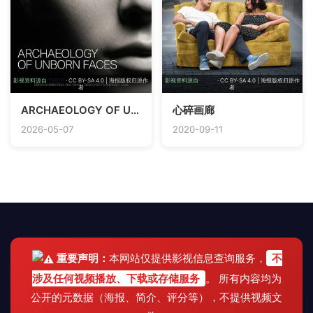
影视资料源自
TMDB
· CC BY-SA 4.0 | 海报版权归原作
影视资料源自
TMDB
· CC BY-SA 4.0 | 海报版权归原作
者
者
ARCHAEOLOGY OF UNBORN FACES
心碎画廊
2026-05-07
2020-09-11
重要声明：
本网站仅提供影视信息查询服务，
不
涉及任何视频播放、下载或存储服务
。 所有内容均为
公开的元数据（海报、简介、评分等），不提供视频文