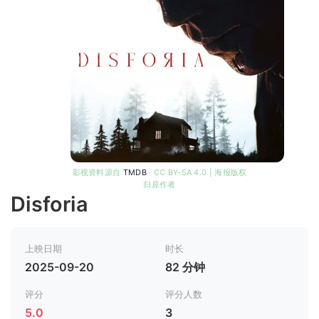
影视资料源自
TMDB
· CC BY-SA 4.0 | 海报版权
归原作者
Disforia
上映日期
时长
2025-09-20
82 分钟
评分
评分人数
5.0
3