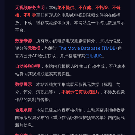
无视频服务声明
：本站
绝不提供、不存储、不托管、不链
接、不引导
至任何形式的电影或电视剧视频文件的在线播
放、下载、缓存或流媒体服务。本网站是一个纯元数据展示
平台。
数据来源
：所有展示的电影电视剧剧情简介、演职员信息、
评分等
元数据
，均通过
The Movie Database (TMDB)
的
官方公开API合法获取，并严格遵守其
使用条款
。
自动关联说明
：本站内容根据 API 接口自动生成，不代表本
站赞同其观点或证实其真实性。
数据展示
：本站以纯文字形式展示影视元数据（标题、简
介、评分、演职员等），
不展示任何版权图片
，不涉及视觉
作品的复制与传播。
合规承诺
：本站已建立内容审核机制，主动屏蔽并拒绝收录
国家版权局发布的《重点作品版权保护预警名单》内的院线
新片信息。