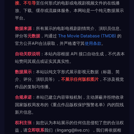
接、不引导
至任何形式的电影或电视剧视频文件的在线播
放、下载、缓存或流媒体服务。本网站是一个纯元数据展示
平台。
数据来源
：所有展示的电影电视剧剧情简介、演职员信息、
评分等
元数据
，均通过
The Movie Database (TMDB)
的
官方公开API合法获取，并严格遵守其
使用条款
。
自动关联说明
：本站内容根据 API 接口自动生成，不代表本
站赞同其观点或证实其真实性。
数据展示
：本站以纯文字形式展示影视元数据（标题、简
介、评分、演职员等），
不展示任何版权图片
，不涉及视觉
作品的复制与传播。
合规承诺
：本站已建立内容审核机制，主动屏蔽并拒绝收录
国家版权局发布的《重点作品版权保护预警名单》内的院线
新片信息。
权利主张
：如您认为本站展示的任何信息侵犯了您的合法权
益，请
立即联系
我们（lingang@live.cn），我们将依据相