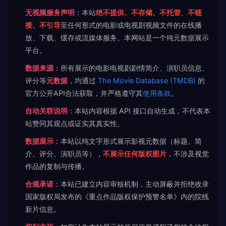
无视频服务声明
：本站
绝不提供、不存储、不托管、不链
接、不引导
至任何形式的电影或电视剧视频文件的在线播
放、下载、缓存或流媒体服务。本网站是一个纯元数据展示
平台。
数据来源
：所有展示的电影电视剧剧情简介、演职员信息、
评分等
元数据
，均通过
The Movie Database (TMDB)
的
官方公开API合法获取，并严格遵守其
使用条款
。
自动关联说明
：本站内容根据 API 接口自动生成，不代表本
站赞同其观点或证实其真实性。
数据展示
：本站以纯文字形式展示影视元数据（标题、简
介、评分、演职员等），
不展示任何版权图片
，不涉及视觉
作品的复制与传播。
合规承诺
：本站已建立内容审核机制，主动屏蔽并拒绝收录
国家版权局发布的《重点作品版权保护预警名单》内的院线
新片信息。