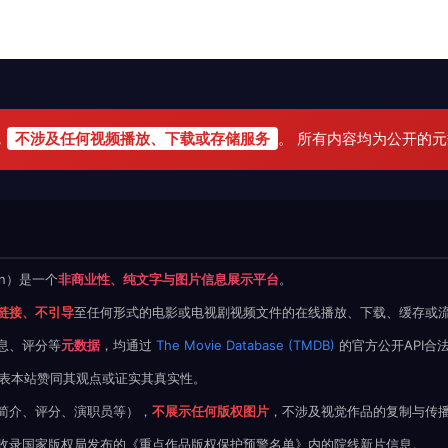
，
不涉及任何视频播放、下载或存储服务
。 所有内容均为公开的
.cn）是一个
非商业性、纯文字与图片信息展示平台
。
链接、不引导
至任何形式的电影或电视剧视频文件的在线播放、下载、缓存或
息、评分等
元数据
，均通过
The Movie Database (TMDB)
的官方公开API合
不代表本站赞同其观点或证实其真实性。
简介、评分、演职员等），
不展示任何版权图片
，不涉及视觉作品的复制与传
收录国家版权局发布的《重点作品版权保护预警名单》内的院线新片信息。