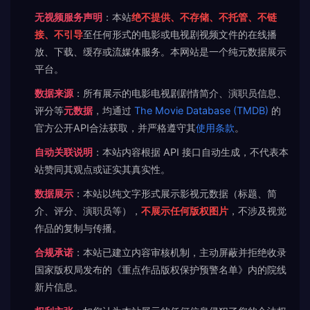
无视频服务声明
：本站
绝不提供、不存储、不托管、不链
接、不引导
至任何形式的电影或电视剧视频文件的在线播
放、下载、缓存或流媒体服务。本网站是一个纯元数据展示
平台。
数据来源
：所有展示的电影电视剧剧情简介、演职员信息、
评分等
元数据
，均通过
The Movie Database (TMDB)
的
官方公开API合法获取，并严格遵守其
使用条款
。
自动关联说明
：本站内容根据 API 接口自动生成，不代表本
站赞同其观点或证实其真实性。
数据展示
：本站以纯文字形式展示影视元数据（标题、简
介、评分、演职员等），
不展示任何版权图片
，不涉及视觉
作品的复制与传播。
合规承诺
：本站已建立内容审核机制，主动屏蔽并拒绝收录
国家版权局发布的《重点作品版权保护预警名单》内的院线
新片信息。