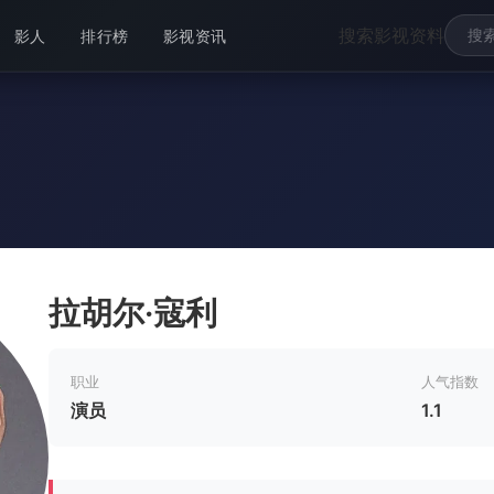
搜索影视资料
影人
排行榜
影视资讯
拉胡尔·寇利
职业
人气指数
演员
1.1