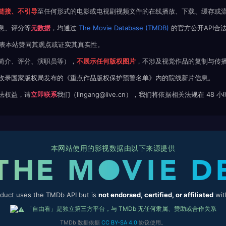
链接、不引导
至任何形式的电影或电视剧视频文件的在线播放、下载、缓存或
息、评分等
元数据
，均通过
The Movie Database (TMDB)
的官方公开API合
不代表本站赞同其观点或证实其真实性。
简介、评分、演职员等），
不展示任何版权图片
，不涉及视觉作品的复制与传
收录国家版权局发布的《重点作品版权保护预警名单》内的院线新片信息。
法权益，请
立即联系
我们（lingang@live.cn），我们将依据相关法规在 48
本网站使用的影视数据由以下来源提供
oduct uses the TMDb API but is
not endorsed, certified, or affiliated
wit
「自由看」是独立第三方平台，与 TMDb 无任何隶属、赞助或合作关系
TMDb 数据依据
CC BY-SA 4.0
协议使用。