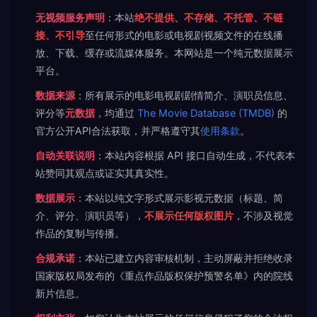
无视频服务声明
：本站
绝不提供、不存储、不托管、不链
接、不引导
至任何形式的电影或电视剧视频文件的在线播
放、下载、缓存或流媒体服务。本网站是一个纯元数据展示
平台。
数据来源
：所有展示的电影电视剧剧情简介、演职员信息、
评分等
元数据
，均通过
The Movie Database (TMDB)
的
官方公开API合法获取，并严格遵守其
使用条款
。
自动关联说明
：本站内容根据 API 接口自动生成，不代表本
站赞同其观点或证实其真实性。
数据展示
：本站以纯文字形式展示影视元数据（标题、简
介、评分、演职员等），
不展示任何版权图片
，不涉及视觉
作品的复制与传播。
合规承诺
：本站已建立内容审核机制，主动屏蔽并拒绝收录
国家版权局发布的《重点作品版权保护预警名单》内的院线
新片信息。