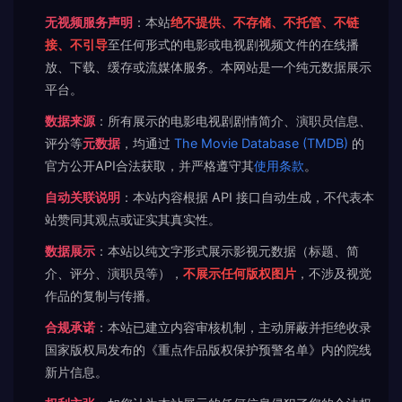
无视频服务声明
：本站
绝不提供、不存储、不托管、不链
接、不引导
至任何形式的电影或电视剧视频文件的在线播
放、下载、缓存或流媒体服务。本网站是一个纯元数据展示
平台。
数据来源
：所有展示的电影电视剧剧情简介、演职员信息、
评分等
元数据
，均通过
The Movie Database (TMDB)
的
官方公开API合法获取，并严格遵守其
使用条款
。
自动关联说明
：本站内容根据 API 接口自动生成，不代表本
站赞同其观点或证实其真实性。
数据展示
：本站以纯文字形式展示影视元数据（标题、简
介、评分、演职员等），
不展示任何版权图片
，不涉及视觉
作品的复制与传播。
合规承诺
：本站已建立内容审核机制，主动屏蔽并拒绝收录
国家版权局发布的《重点作品版权保护预警名单》内的院线
新片信息。