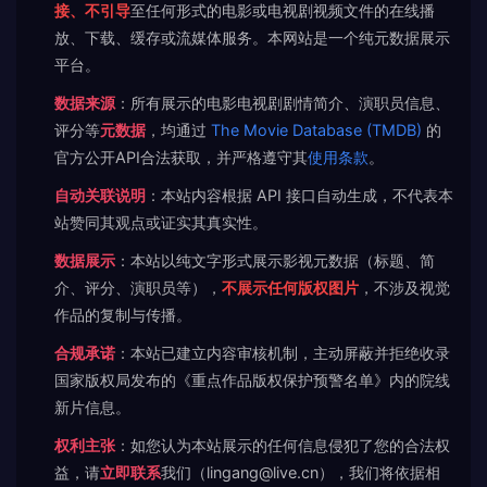
接、不引导
至任何形式的电影或电视剧视频文件的在线播
放、下载、缓存或流媒体服务。本网站是一个纯元数据展示
平台。
数据来源
：所有展示的电影电视剧剧情简介、演职员信息、
评分等
元数据
，均通过
The Movie Database (TMDB)
的
官方公开API合法获取，并严格遵守其
使用条款
。
自动关联说明
：本站内容根据 API 接口自动生成，不代表本
站赞同其观点或证实其真实性。
数据展示
：本站以纯文字形式展示影视元数据（标题、简
介、评分、演职员等），
不展示任何版权图片
，不涉及视觉
作品的复制与传播。
合规承诺
：本站已建立内容审核机制，主动屏蔽并拒绝收录
国家版权局发布的《重点作品版权保护预警名单》内的院线
新片信息。
权利主张
：如您认为本站展示的任何信息侵犯了您的合法权
益，请
立即联系
我们（lingang@live.cn），我们将依据相