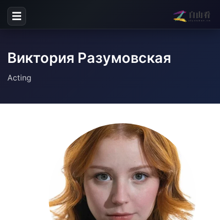
☰
Виктория Разумовская
Acting