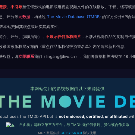
链接、不引导
至任何形式的电影或电视剧视频文件的在线播放、下载、缓存或
息、评分等
元数据
，均通过
The Movie Database (TMDB)
的官方公开API合
不代表本站赞同其观点或证实其真实性。
简介、评分、演职员等），
不展示任何版权图片
，不涉及视觉作品的复制与传
收录国家版权局发布的《重点作品版权保护预警名单》内的院线新片信息。
法权益，请
立即联系
我们（lingang@live.cn），我们将依据相关法规在 48
本网站使用的影视数据由以下来源提供
oduct uses the TMDb API but is
not endorsed, certified, or affiliated
wit
「自由看」是独立第三方平台，与 TMDb 无任何隶属、赞助或合作关系
TMDb 数据依据
CC BY-SA 4.0
协议使用。