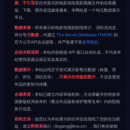
接、不引导
至任何形式的电影或电视剧视频文件的在线播
放、下载、缓存或流媒体服务。本网站是一个纯元数据展示
平台。
数据来源
：所有展示的电影电视剧剧情简介、演职员信息、
评分等
元数据
，均通过
The Movie Database (TMDB)
的
官方公开API合法获取，并严格遵守其
使用条款
。
自动关联说明
：本站内容根据 API 接口自动生成，不代表本
站赞同其观点或证实其真实性。
数据展示
：本站以纯文字形式展示影视元数据（标题、简
介、评分、演职员等），
不展示任何版权图片
，不涉及视觉
作品的复制与传播。
合规承诺
：本站已建立内容审核机制，主动屏蔽并拒绝收录
国家版权局发布的《重点作品版权保护预警名单》内的院线
新片信息。
权利主张
：如您认为本站展示的任何信息侵犯了您的合法权
益，请
立即联系
我们（lingang@live.cn），我们将依据相