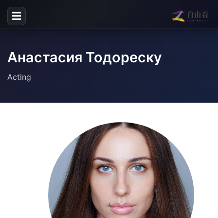
☰
Анастасия Тодореску
Acting