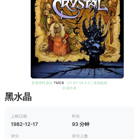
影视资料源自
TMDB
· CC BY-SA 4.0 | 海报版权
归原作者
黑水晶
上映日期
时长
1982-12-17
93 分钟
评分
评分人数