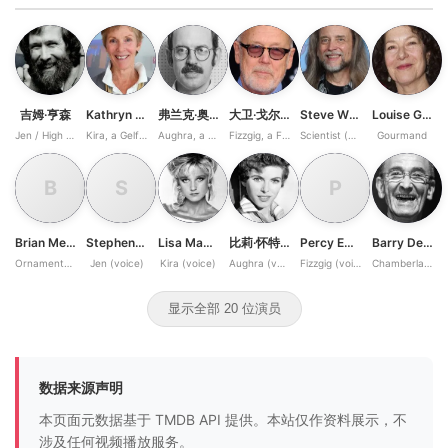
吉姆·亨森
Kathryn Mullen
弗兰克·奥兹
大卫·戈尔兹
Steve Whitmire
Louise Gold
Jen / High Priest, Ritual Master
Kira, a Gelfling
Aughra, a Keeper of Secrets / Chamberlain
Fizzgig, a Friendly Monster / General, Garthim Master
Scientist (voice)
Gourmand
B
S
P
Brian Meehl
Stephen Garlick
Lisa Maxwell
比莉·怀特劳
Percy Edwards
Barry Dennen
Ornamentalist / Urzah / Dying Master
Jen (voice)
Kira (voice)
Aughra (voice)
Fizzgig (voice)
Chamberlain / Podling (voice)
显示全部 20 位演员
数据来源声明
本页面元数据基于 TMDB API 提供。本站仅作资料展示，不
涉及任何视频播放服务。