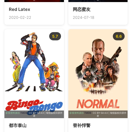
Red Latex
网恋蜜友
2020-02-22
2024-07-18
5.7
6.6
影视资料源自
TMDB
· CC BY-SA 4.0 | 海报版权归原作
影视资料源自
TMDB
· CC BY-SA 4.0 | 海报版权归原作
者
者
都市泰山
替补悍警