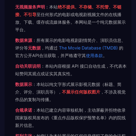
无视频服务声明
：本站
绝不提供、不存储、不托管、不链
接、不引导
至任何形式的电影或电视剧视频文件的在线播
放、下载、缓存或流媒体服务。本网站是一个纯元数据展示
平台。
数据来源
：所有展示的电影电视剧剧情简介、演职员信息、
评分等
元数据
，均通过
The Movie Database (TMDB)
的
官方公开API合法获取，并严格遵守其
使用条款
。
自动关联说明
：本站内容根据 API 接口自动生成，不代表本
站赞同其观点或证实其真实性。
数据展示
：本站以纯文字形式展示影视元数据（标题、简
介、评分、演职员等），
不展示任何版权图片
，不涉及视觉
作品的复制与传播。
合规承诺
：本站已建立内容审核机制，主动屏蔽并拒绝收录
国家版权局发布的《重点作品版权保护预警名单》内的院线
新片信息。
权利主张
：如您认为本站展示的任何信息侵犯了您的合法权