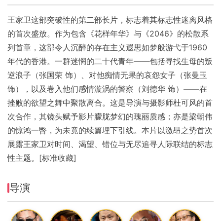
王家卫这部突破性的第二部长片，标志着其标志性迷离风格
的首次盛放。作为包含《花样年华》与《2046》的松散系
列首章，这部令人沉醉的存在主义遐思如梦般游弋于1960
年代的香港。一群迷惘的二十代青年——包括寻找生母的叛
逆浪子（张国荣 饰）、对他痴情无果的哀怨女子（张曼玉
饰），以及卷入他们感情漩涡的警察（刘德华 饰）——在
挫败的欲望之舞中聚散离合。这是导演与摄影师杜可风的首
次合作，其镜头赋予影片朦胧梦幻的瑰丽质感；亦是梁朝伟
的惊鸿一瞥，为未竟的续篇埋下引线。本片以激昂之势首次
展露王家卫对时间、渴望、错位与无尽追寻人际联结的标志
性主题。[标准收藏]
导演