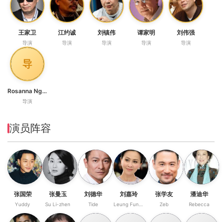
王家卫
江约诚
刘镇伟
谭家明
刘伟强
导演
导演
导演
导演
导演
导
Rosanna Ng Wai-San
导演
演员阵容
张国荣
张曼玉
刘德华
刘嘉玲
张学友
潘迪华
Yuddy
Su Li-zhen
Tide
Leung Fung-ying
Zeb
Rebecca