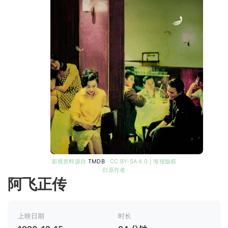
影视资料源自
TMDB
· CC BY-SA 4.0 | 海报版权
归原作者
阿飞正传
上映日期
时长