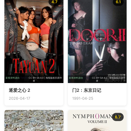
4.7
6.1
影视资料源自
TMDB
· CC BY-SA 4.0 | 海报版权归原作
影视资料源自
TMDB
· CC BY-SA 4.0 | 海报版权归原作
者
者
逐爱之心 2
门2：东京日记
2026-04-17
1991-04-25
6.7