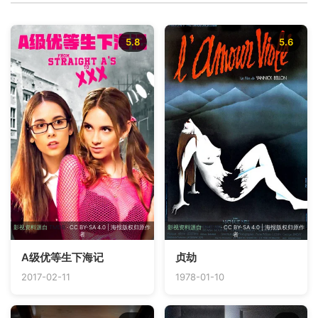
5.8
5.6
影视资料源自
TMDB
· CC BY-SA 4.0 | 海报版权归原作
影视资料源自
TMDB
· CC BY-SA 4.0 | 海报版权归原作
者
者
A级优等生下海记
贞劫
2017-02-11
1978-01-10