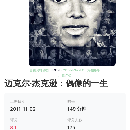
影视资料源自
TMDB
· CC BY-SA 4.0 | 海报版权
归原作者
迈克尔·杰克逊：偶像的一生
上映日期
时长
2011-11-02
149 分钟
评分
评分人数
8.1
175