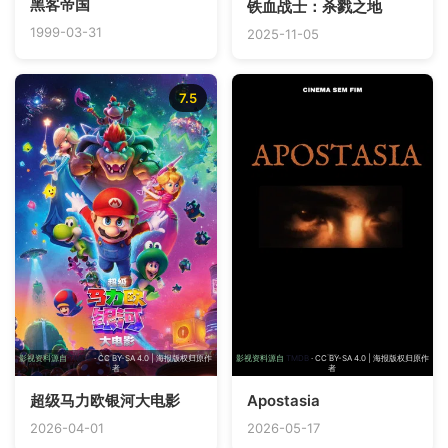
黑客帝国
铁血战士：杀戮之地
1999-03-31
2025-11-05
7.5
影视资料源自
TMDB
· CC BY-SA 4.0 | 海报版权归原作
影视资料源自
TMDB
· CC BY-SA 4.0 | 海报版权归原作
者
者
超级马力欧银河大电影
Apostasia
2026-04-01
2026-05-17