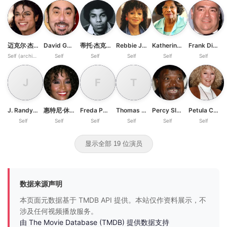
迈克尔·杰克逊
David Gest
蒂托·杰克逊
Rebbie Jackson
Katherine Jackson
Frank DiLeo
Self (archive footage)
Self
Self
Self
Self
Self
J
F
T
J. Randy Taraborrelli
惠特尼·休斯顿
Freda Payne
Thomas Mesereau
Percy Sledge
Petula Clark
Self
Self
Self
Self
Self
Self
显示全部 19 位演员
数据来源声明
本页面元数据基于 TMDB API 提供。本站仅作资料展示，不
涉及任何视频播放服务。
由 The Movie Database (TMDB) 提供数据支持