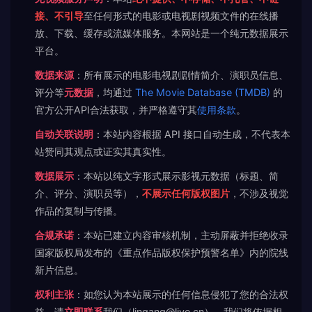
接、不引导
至任何形式的电影或电视剧视频文件的在线播
放、下载、缓存或流媒体服务。本网站是一个纯元数据展示
平台。
数据来源
：所有展示的电影电视剧剧情简介、演职员信息、
评分等
元数据
，均通过
The Movie Database (TMDB)
的
官方公开API合法获取，并严格遵守其
使用条款
。
自动关联说明
：本站内容根据 API 接口自动生成，不代表本
站赞同其观点或证实其真实性。
数据展示
：本站以纯文字形式展示影视元数据（标题、简
介、评分、演职员等），
不展示任何版权图片
，不涉及视觉
作品的复制与传播。
合规承诺
：本站已建立内容审核机制，主动屏蔽并拒绝收录
国家版权局发布的《重点作品版权保护预警名单》内的院线
新片信息。
权利主张
：如您认为本站展示的任何信息侵犯了您的合法权
益，请
立即联系
我们（lingang@live.cn），我们将依据相