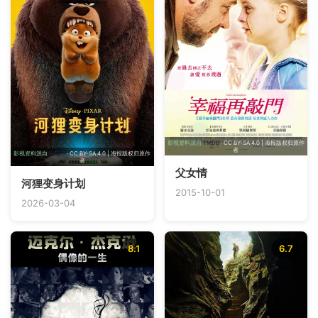
影视资料源自
TMDB
· CC BY-SA 4.0 | 海报版权归原作
者
影视资料源自
TMDB
· CC BY-SA 4.0 | 海报版权归原作
者
父女情
河狸变身计划
2015-10-01
2026-03-04
8.1
6.7