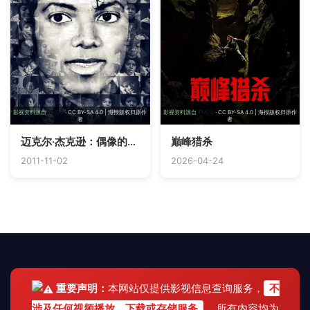
影视资料源自
TMDB
· CC BY-SA 4.0 | 海报版权归原作
影视资料源自
TMDB
· CC BY-SA 4.0 | 海报版权归原作
者
者
迈克尔·杰克逊：偶像的一生
巅峰猎杀
2011-11-02
2026-04-24
重要声明：
本网站仅提供影视信息查询服务，
不
涉及任何视频播放、下载或存储服务
。 所有内容均为