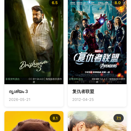
6.5
8.0
影视资料源自
TMDB
· CC BY-SA 4.0 | 海报版权归原作
影视资料源自
TMDB
· CC BY-SA 4.0 | 海报版权归原作
者
者
ദൃശ്യം 3
复仇者联盟
2026-05-21
2012-04-25
8.1
7.1