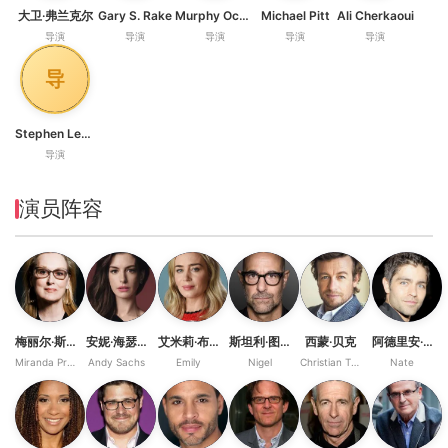
大卫·弗兰克尔
Gary S. Rake
Murphy Occhino
Michael Pitt
Ali Cherkaoui
导演
导演
导演
导演
导演
导
Stephen Lee Davis
导演
演员阵容
梅丽尔·斯特里普
安妮·海瑟薇
艾米莉·布朗特
斯坦利·图齐
西蒙·贝克
阿德里安·格雷尼尔
Miranda Priestly
Andy Sachs
Emily
Nigel
Christian Thompson
Nate