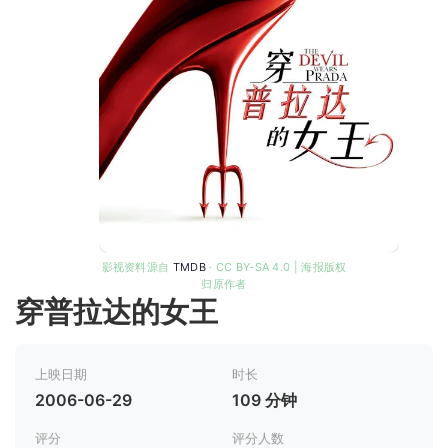
影视资料源自
TMDB
· CC BY-SA 4.0 | 海报版权
归原作者
穿普拉达的女王
上映日期
时长
2006-06-29
109 分钟
评分
评分人数