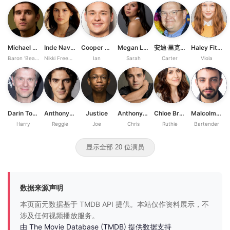
Michael Johnston
Inde Navarrette
Cooper Tomlinson
Megan Lawless
安迪·里克特
Haley Fitzgerald
Baron 'Bear' Bailey
Nikki Freeman
Ian
Sarah
Carter
Viola
Darin Toonder
Anthony Pavone
Justice
Anthony Casabianca
Chloe Breen
Malcolm Kelner
Harry
Reggie
Joe
Chris
Ruthie
Bartender
显示全部 20 位演员
数据来源声明
本页面元数据基于 TMDB API 提供。本站仅作资料展示，不
涉及任何视频播放服务。
由 The Movie Database (TMDB) 提供数据支持