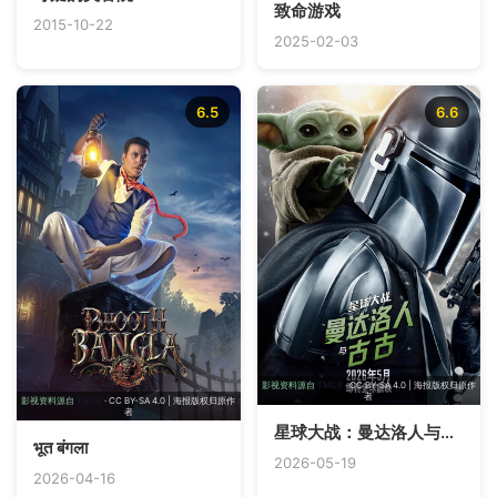
致命游戏
2015-10-22
2025-02-03
6.5
6.6
影视资料源自
TMDB
· CC BY-SA 4.0 | 海报版权归原作
者
影视资料源自
TMDB
· CC BY-SA 4.0 | 海报版权归原作
者
星球大战：曼达洛人与古古
भूत बंगला
2026-05-19
2026-04-16