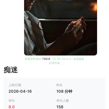
影视资料源自
TMDB
· CC BY-SA 4.0 | 海报版权
归原作者
痴迷
上映日期
时长
2026-04-16
108 分钟
评分
评分人数
8.0
158