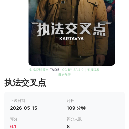
影视资料源自
TMDB
· CC BY-SA 4.0 | 海报版权
归原作者
执法交叉点
上映日期
时长
2026-05-15
109 分钟
评分
评分人数
6.1
8