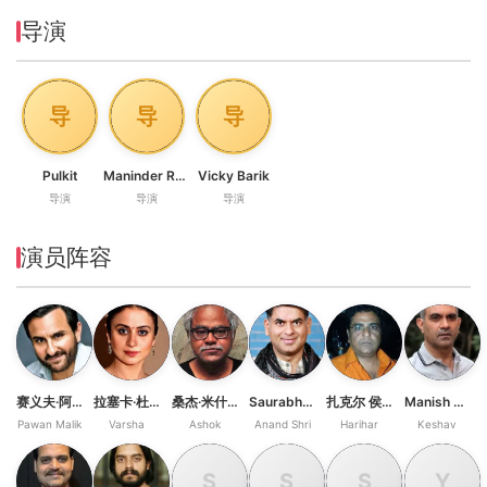
导演
导
导
导
Pulkit
Maninder Rajput
Vicky Barik
导演
导演
导演
演员阵容
赛义夫·阿里·汗
拉塞卡·杜加尔
桑杰·米什拉
Saurabh Dwivedi
扎克尔 侯赛因
Manish Chaudhary
Pawan Malik
Varsha
Ashok
Anand Shri
Harihar
Keshav
S
S
S
Y