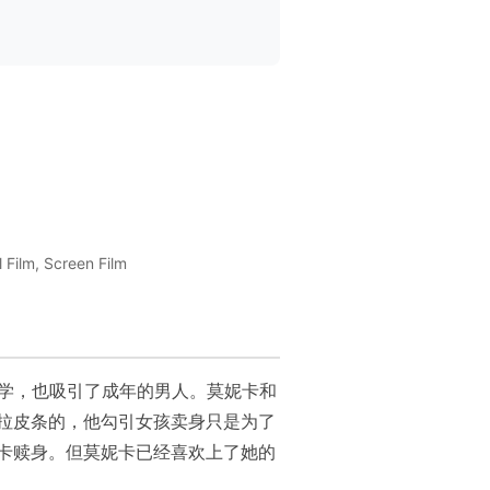
 Film, Screen Film
同学，也吸引了成年的男人。莫妮卡和
拉皮条的，他勾引女孩卖身只是为了
卡赎身。但莫妮卡已经喜欢上了她的