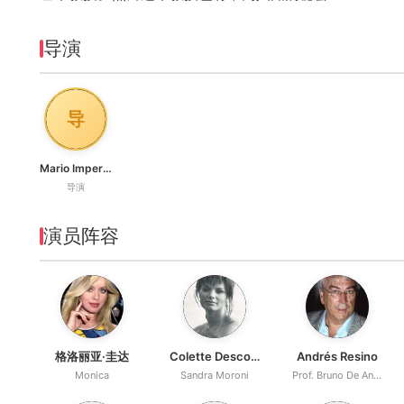
导演
导
Mario Imperoli
导演
演员阵容
格洛丽亚·圭达
Colette Descombes
Andrés Resino
Monica
Sandra Moroni
Prof. Bruno De Angelis