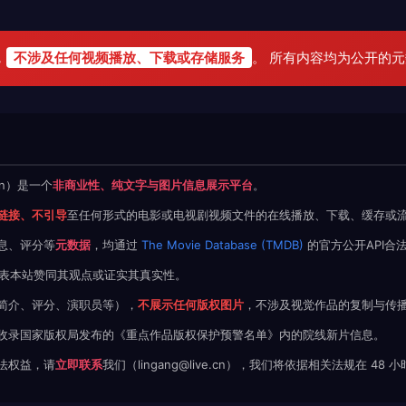
，
不涉及任何视频播放、下载或存储服务
。 所有内容均为公开的
.cn）是一个
非商业性、纯文字与图片信息展示平台
。
链接、不引导
至任何形式的电影或电视剧视频文件的在线播放、下载、缓存或
息、评分等
元数据
，均通过
The Movie Database (TMDB)
的官方公开API合
不代表本站赞同其观点或证实其真实性。
简介、评分、演职员等），
不展示任何版权图片
，不涉及视觉作品的复制与传
收录国家版权局发布的《重点作品版权保护预警名单》内的院线新片信息。
法权益，请
立即联系
我们（lingang@live.cn），我们将依据相关法规在 48