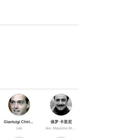
Gianluigi Chirizzi
保罗·卡里尼
Leo
Avv. Massimo Moroni