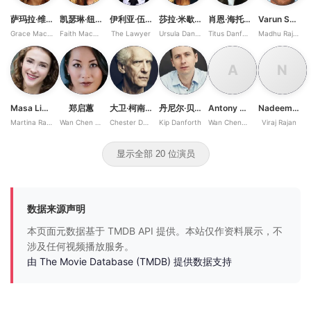
萨玛拉·维文
凯瑟琳·纽顿
伊利亚·伍德
莎拉·米歇尔·盖拉
肖恩·海托西
Varun Saranga
Grace MacCaulley
Faith MacCaulley
The Lawyer
Ursula Danforth
Titus Danforth
Madhu Rajan
A
N
Masa Lizdek
郑启蕙
大卫·柯南伯格
丹尼尔·贝恩
Antony Hall
Nadeem Umar-Khitab
Martina Rajan
Wan Chen Xing
Chester Danforth
Kip Danforth
Wan Cheng Fu
Viraj Rajan
显示全部 20 位演员
数据来源声明
本页面元数据基于 TMDB API 提供。本站仅作资料展示，不
涉及任何视频播放服务。
由 The Movie Database (TMDB) 提供数据支持