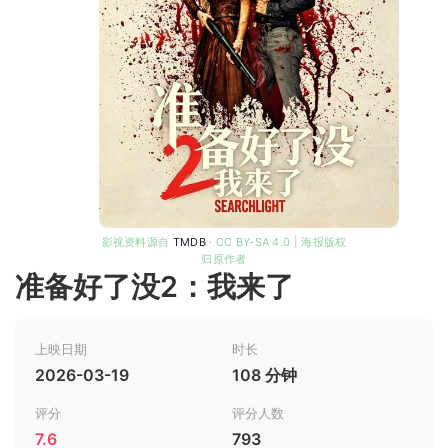
影视资料源自
TMDB
· CC BY-SA 4.0 | 海报版权
归原作者
准备好了没2：我来了
上映日期
时长
2026-03-19
108 分钟
评分
评分人数
7.6
793