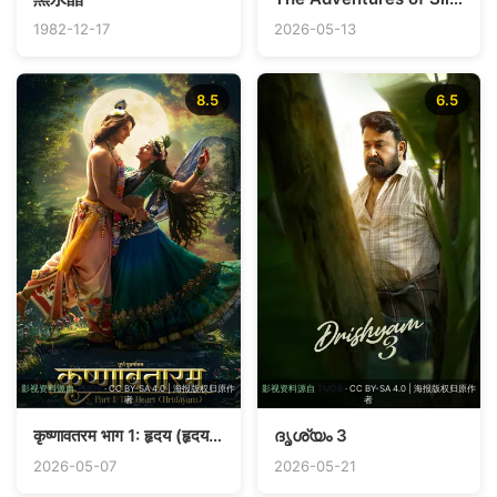
1982-12-17
2026-05-13
8.5
6.5
影视资料源自
TMDB
· CC BY-SA 4.0 | 海报版权归原作
影视资料源自
TMDB
· CC BY-SA 4.0 | 海报版权归原作
者
者
कृष्णावतरम भाग 1: हृदय (हृदयम्)
ദൃശ്യം 3
2026-05-07
2026-05-21