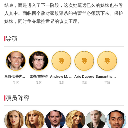
结束，而是进入了下一阶段，这次她疏远已久的妹妹也被卷
入其中。面临四个敌对家族猎杀的格蕾丝必须活下来、保护
妹妹，同时争夺掌控世界的议会王座。
导演
导
导
导
马特·贝蒂内利-奥尔平
泰勒·吉勒特
Andrew M. Robinson
Aric Dupere
Samantha McMeekin
导演
导演
导演
导演
导演
演员阵容